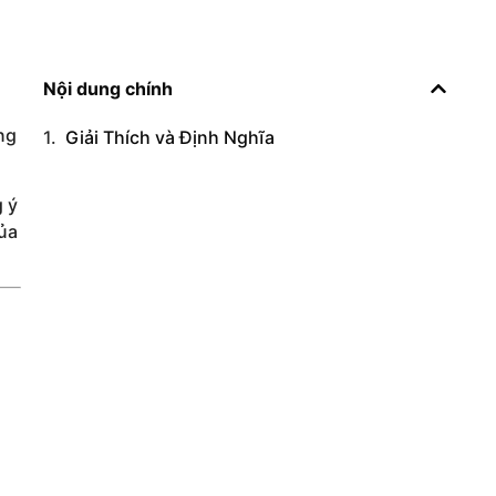
Nội dung chính
ng
Giải Thích và Định Nghĩa
g ý
của